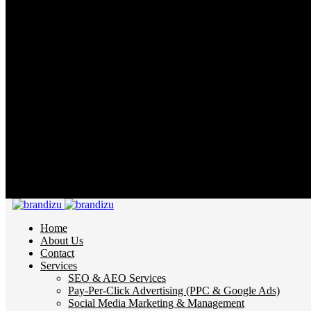
info@brandizu.com
Home
About Us
Contact
Services
SEO & AEO Services
Pay-Per-Click Advertising (PPC & Google Ads)
Social Media Marketing & Management