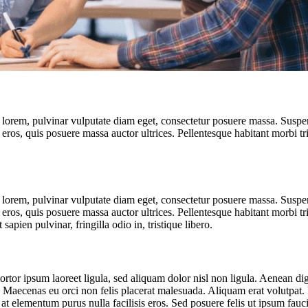
 lorem, pulvinar vulputate diam eget, consectetur posuere massa. Suspen
la eros, quis posuere massa auctor ultrices. Pellentesque habitant morbi t
 lorem, pulvinar vulputate diam eget, consectetur posuere massa. Suspen
la eros, quis posuere massa auctor ultrices. Pellentesque habitant morbi t
apien pulvinar, fringilla odio in, tristique libero.
, tortor ipsum laoreet ligula, sed aliquam dolor nisl non ligula. Aenean d
. Maecenas eu orci non felis placerat malesuada. Aliquam erat volutpat. F
t elementum purus nulla facilisis eros. Sed posuere felis ut ipsum fauc