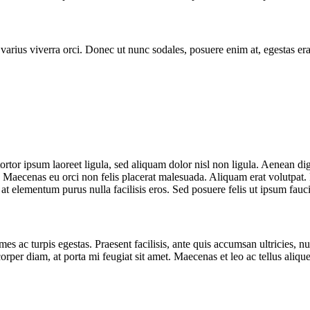
varius viverra orci. Donec ut nunc sodales, posuere enim at, egestas era
, tortor ipsum laoreet ligula, sed aliquam dolor nisl non ligula. Aenean d
. Maecenas eu orci non felis placerat malesuada. Aliquam erat volutpat. F
t elementum purus nulla facilisis eros. Sed posuere felis ut ipsum fauc
es ac turpis egestas. Praesent facilisis, ante quis accumsan ultricies, nu
mcorper diam, at porta mi feugiat sit amet. Maecenas et leo ac tellus a